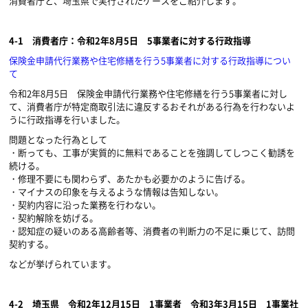
消費者庁と、埼玉県で実行されたケースをご紹介します。
4-1
消費者庁：令和
2
年
8
月
5
日
5
事業者に対する行政指導
保険金申請代行業務や住宅修繕を行う
5
事業者に対する行政指導につい
て
令和
2
年
8
月
5
日 保険金申請代行業務や住宅修繕を行う
5
事業者に対し
て、消費者庁が特定商取引法に違反するおそれがある行為を行わないよ
うに行政指導を行いました。
問題となった行為として
・断っても、工事が実質的に無料であることを強調してしつこく勧誘を
続ける。
・修理不要にも関わらず、あたかも必要かのように告げる。
・マイナスの印象を与えるような情報は告知しない。
・契約内容に沿った業務を行わない。
・契約解除を妨げる。
・認知症の疑いのある高齢者等、消費者の判断力の不足に乗じて、訪問
契約する。
などが挙げられています。
4-2
埼玉県 令和
2
年
12
月
15
日
1
事業者 令和
3
年
3
月
15
日
1
事業社