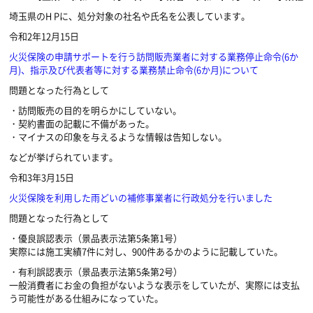
埼玉県の
H P
に、処分対象の社名や氏名を公表しています。
令和
2
年
12
月
15
日
火災保険の申請サポートを行う訪問販売業者に対する業務停止命令
(6
か
月
)
、指示及び代表者等に対する業務禁止命令
(6
か月
)
について
問題となった行為として
・訪問販売の目的を明らかにしていない。
・契約書面の記載に不備があった。
・マイナスの印象を与えるような情報は告知しない。
などが挙げられています。
令和
3
年
3
月
15
日
火災保険を利用した雨どいの補修事業者に行政処分を行いました
問題となった行為として
・優良誤認表示（景品表示法第
5
条第
1
号）
実際には施工実績
7
件に対し、
900
件あるかのように記載していた。
・有利誤認表示（景品表示法第
5
条第
2
号）
一般消費者にお金の負担がないような表示をしていたが、実際には支払
う可能性がある仕組みになっていた。