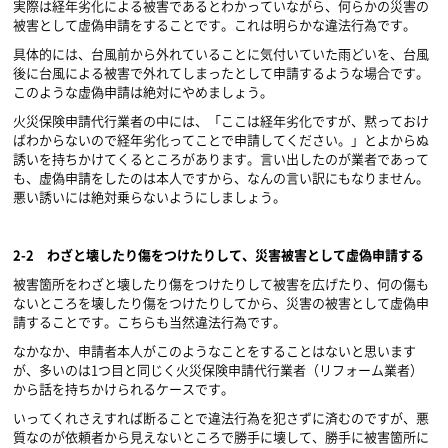
実際は経年劣化による被害であるとわかっていながら、何らかの災害の
被害として虚偽申請をすることです。これは明らかな違法行為です。
具体的には、台風前から外れていることに気付いていた雨どいを、台風
後に台風による被害で外れてしまったとして申請するような場合です。
このような虚偽申請は絶対にやめましょう。
火災保険申請代行業者の中には、「ここは経年劣化ですが、黙っておけ
ばわからないので経年劣化ってことで申請してください。」とよからぬ
誘いを持ちかけてくるところがあります。言い出したのが業者であって
も、虚偽申請をしたのは本人ですから、なんの言い訳にもなりません。
悪い誘いには絶対乗らないようにしましょう。
2-2
わざと壊したり傷をつけたりして、災害被害として虚偽申請する
被害箇所をわざと壊したり傷をつけたりして被害を広げたり、何の傷も
ないところを壊したり傷をつけたりしてから、災害の被害として虚偽申
請することです。こちらも当然違法行為です。
なかなか、申請者本人がこのようなことをすることはないと思います
が、多いのは
1
つ目と同じく火災保険申請代行業者（リフォーム業者）
から話を持ちかけられるケースです。
いってくれさえすれば断ることで違法行為を犯さずに済むのですが、悪
質なのが依頼者から見えないところで勝手に壊して、勝手に被害箇所に